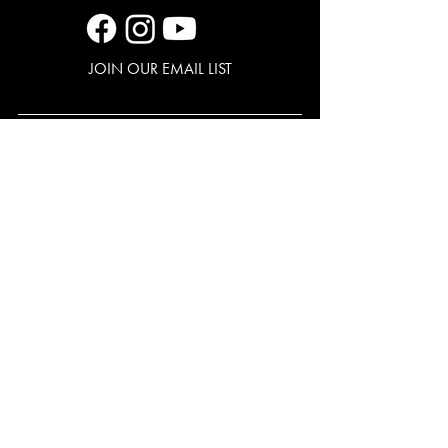
JOIN OUR EMAIL LIST
EDUCATION & COMMUNITY ENGAGEMENT
713.315.3389
Meredith J. Long Theatre Center
615 Texas Avenue
Houston, Texas 77002
All Content Provided for Educational Purposes Only.
Copyright © 2026 Alley Theatre Education & Community
Engagement.