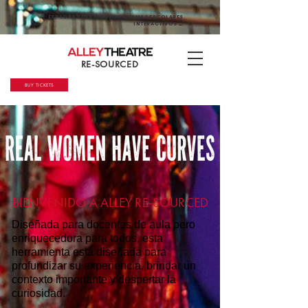
EXPLORA NUESTROS PROGRAMAS ESCOLARES
INTERACTIVOS →
RE-SOURCED
BUY TICKETS
BIENVENIDO A ALLEY RE-SOURCED
Diseñada para docentes de aula pero
enriquecedora para todos, esta
herramienta está diseñada para
profundizar su experiencia, brindar un
contexto importante y despertar la
curiosidad.