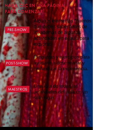
HAGA CLIC EN UNA PÁGINA
PARA COMENZAR:
Algunos elementos “buenos
que debes saber antes de
PRE-SHOW
ir”, además de algunas
actividades en el aula para
explorar.
Preguntas y ejercicios para
ayudarte a desentrañar y
POST-SHOW
profundizar la experiencia.
Una lista de todas las
MAESTROS
actividades del aula en un
solo lugar.